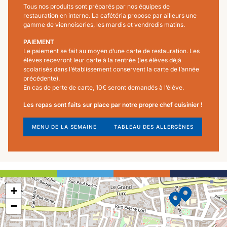
Tous nos produits sont préparés par nos équipes de
restauration en interne. La cafétéria propose par ailleurs une
gamme de viennoiseries, les mardis et vendredis matins.
PAIEMENT
Le paiement se fait au moyen d’une carte de restauration. Les
élèves recevront leur carte à la rentrée (les élèves déjà
scolarisés dans l’établissement conservent la carte de l’année
précédente).
En cas de perte de carte, 10€ seront demandés à l’élève.
Les repas sont faits sur place par notre propre chef cuisinier !
MENU DE LA SEMAINE
TABLEAU DES ALLERGÈNES
+
−