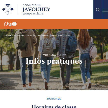
GROUPE JAVOUHEY
→
LYCÉE JAVOUHEY
→
INFOS PRATIQUES
LYCÉE JAVOUHEY
Infos pratiques
HORAIRES
Horaires de classe